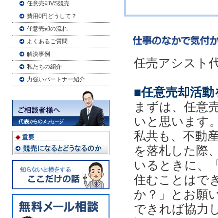
任意売却VS競売
費用0円どうして？
任意売却の流れ
よくあるご質問
解決事例
任売アシスト
私たちの紹介
力強いパートナー紹介
■任意売却活
まずは、任意
いと思います
私共も、不動
を落札した際
いるときに、
住むことはで
か？」とお願
できれば協力