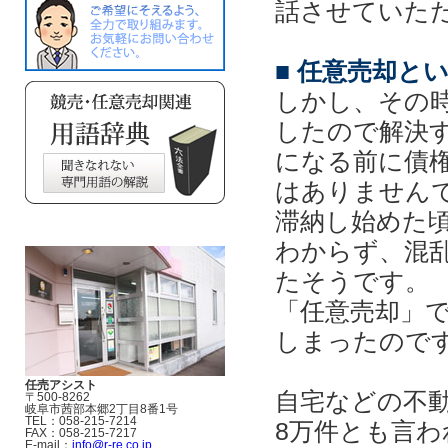
話させていた
■ 任意売却と
しかし、その
したので解決
になる前に債
はありません
滞納し始めた
わからず、混
たそうです。
「任意売却」
しまったので
任売アシスト
自宅などの不
〒500-8262
岐阜市茜部本郷2丁目8番1号
TEL：058-215-7214
8万件とも言
FAX：058-215-7217
E-mail：
info@r-re.co.jp