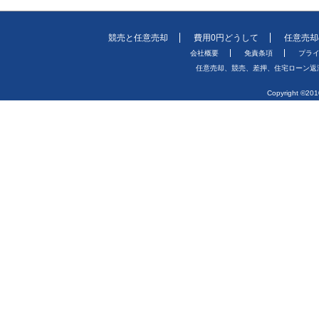
競売と任意売却
費用0円どうして
任意売却
会社概要
免責条項
プラ
任意売却、競売、差押、住宅ローン返
Copyright ©2010