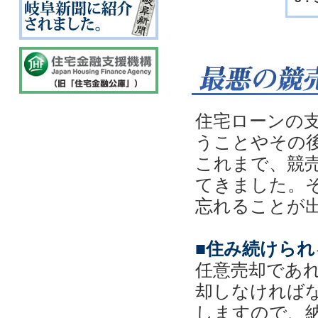
住宅ローンの
うことやその
これまで、競
てきました。
忘れることが
■住み続けられ
任意売却であ
却しなければ
しますので、