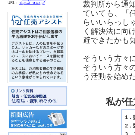
裁判所から通
URL：
https://r-re.co.jp/
ていても、「
らいいらっし
く解決法に向
避できたかも
そういう方々
そういう方々
う活動を始め
私が任
1
2．
3